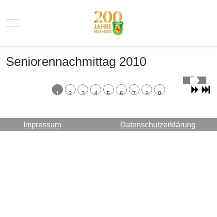
Mobile Menu Toggle
Seniorennachmittag 2010
1
2
3
4
5
6
7
8
9
Impressum
Datenschutzerklärung